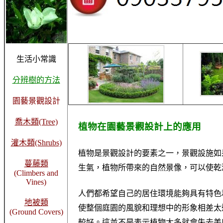
生活小常識
分辨樹的方法
園藝景觀設計
喬木類(Tree)
植
物在園藝景觀設計上的應用
灌木類(Shrubs)
植物是景觀設計的要素之一，景觀設施如
蔓藤類
生氣，植物所帶來的自然景像，可以使乾
(Climbers and
Vines)
人們都希望自己的居住環境能夠具有特色
地被類
使整個庭園的風貌和理想中的形象相差太
(Ground Covers)
較好。這並不是表示植物太多就會失去美