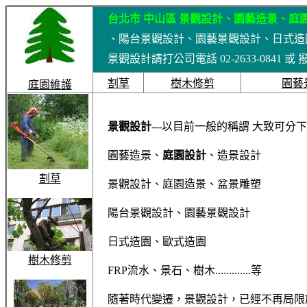
台北市
中山區 景觀設計、園藝造景、庭
、陽台景觀設計、園藝景觀設計、日式造園
景觀設計請打公司電話 02-2633-0841 或 撥
割草
樹木修剪
園藝
庭園維護
景觀設計
---以目前一般的稱謂 大致可分
園藝造景、
庭園設計
、造景設計
割草
景觀設計、庭園造景、盆景雕塑
陽台景觀設計、園藝景觀設計
日式造園、歐式造園
樹木修剪
FRP流水、景石、樹木.............等
隨著時代變遷，景觀設計，已經不再局限