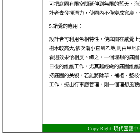
可把庭園有限空間延伸到無限的藍天、海洋
計者去發揮潛力，使園內不僅變成寬廣、
5.錯覺的應用：
設計者可利用色相特性，使庭園在感覺上
樹木較高大,依次漸小直到乙地,則由甲地
看則效果恰相反。總之，一個理想的庭園
日後的維護工作，尤其越經緻的庭園維護
持庭園的美觀，若能將除草、補植、整枝
工作，擬出行事曆管理，則一個理想風貌
Copy Right :現代園藝中