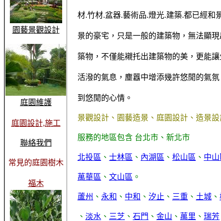
材.竹材.盆器.藝術品.燈光.建築.都已經
園藝景觀設計
景的豪宅，只是一般的建築物，無法顯現
築物，不僅能襯托出建築物的美，更能讓
活潑的氣息，塵囂中增添幾許悠閒的氣氛
到悠閒的心情。
庭園維護
景觀設計、園藝造景、庭園設計、造景設
庭園設計,施工
服務的地區包含 台北市、新北市
聯絡我們
北投區
、
士林區
、
內湖區
、
松山區
、
中山
常見的庭園樹木
萬華區
、
文山區
。
福木
蘆州
、
永和
、
中和
、
汐止
、
三重
、
土城
、
、
淡水
、
三芝
、
石門
、
金山
、
萬里
、
瑞芳