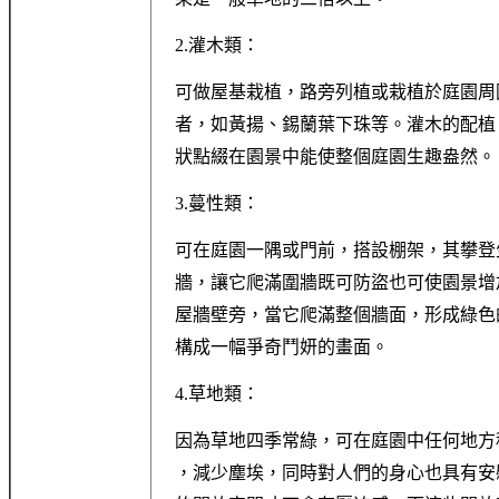
2.灌木類：
可做屋基栽植，路旁列植或栽植於庭園周
者，如黃揚、錫蘭葉下珠等。灌木的配植
狀點綴在園景中能使整個庭園生趣盎然。
3.蔓性類：
可在庭園一隅或門前，搭設棚架，其攀登
牆，讓它爬滿圍牆既可防盜也可使園景增
屋牆壁旁，當它爬滿整個牆面，形成綠色
構成一幅爭奇鬥妍的畫面。
4.草地類：
因為草地四季常綠，可在庭園中任何地方
，減少塵埃，同時對人們的身心也具有安