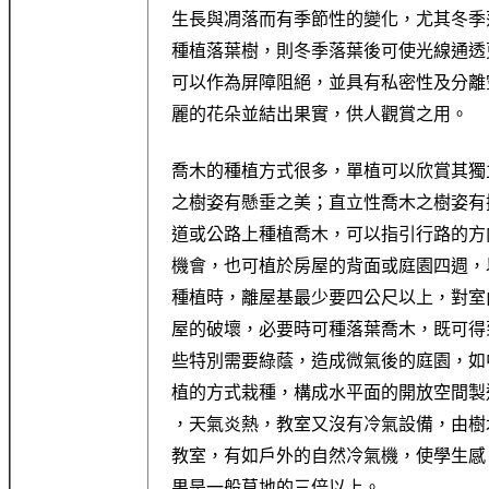
生長與凋落而有季節性的變化，尤其冬季
種植落葉樹，則冬季落葉後可使光線通透
可以作為屏障阻絕，並具有私密性及分離
麗的花朵並結出果實，供人觀賞之用。
喬木的種植方式很多，單植可以欣賞其獨
之樹姿有懸垂之美；直立性喬木之樹姿有
道或公路上種植喬木，可以指引行路的方
機會，也可植於房屋的背面或庭園四週，
種植時，離屋基最少要四公尺以上，對室
屋的破壞，必要時可種落葉喬木，既可得
些特別需要綠蔭，造成微氣後的庭園，如
植的方式栽種，構成水平面的開放空間製
，天氣炎熱，教室又沒有冷氣設備，由樹
教室，有如戶外的自然冷氣機，使學生感
果是一般草地的三倍以上。