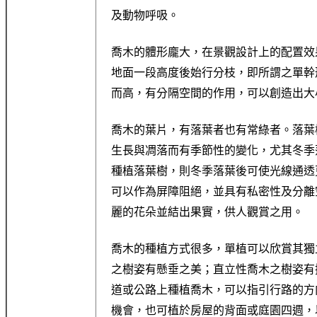
及動物呼吸。
喬木的體形龐大，在景觀設計上的配置效
地面一段高度後始行分枝，即所謂之單幹
而高，有分隔空間的作用，可以創造出大
喬木的葉片，有落葉者也有常綠者。落葉
生長與凋落而有季節性的變化，尤其冬季
種植落葉樹，則冬季落葉後可使光線通透
可以作為屏障阻絕，並具有私密性及分離
麗的花朵並結出果實，供人觀賞之用。
喬木的種植方式很多，單植可以欣賞其獨
之樹姿有懸垂之美；直立性喬木之樹姿有
道或公路上種植喬木，可以指引行路的方
機會，也可植於房屋的背面或庭園四週，