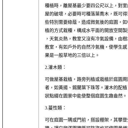
種植時，離屋基最少要四公尺以上，對室
屋的破壞，必要時可種落葉喬木，既可得
些特別需要綠蔭，造成微氣後的庭園，如
植的方式栽種，構成水平面的開放空間製
，天氣炎熱，教室又沒有冷氣設備，由樹
教室，有如戶外的自然冷氣機，使學生感
果是一般草地的三倍以上。
2.灌木類：
可做屋基栽植，路旁列植或栽植於庭園周
者，如黃揚、錫蘭葉下珠等。灌木的配植
狀點綴在園景中能使整個庭園生趣盎然。
3.蔓性類：
可在庭園一隅或門前，搭設棚架，其攀登