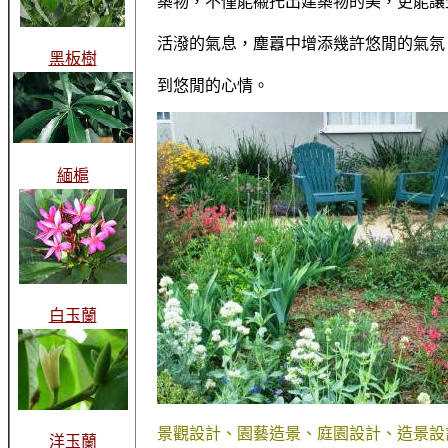
築物，不僅能襯托出建築物的美，更能讓
活潑的氣息，塵囂中增添幾許悠閒的氣氛
黑板樹
到悠閒的心情。
緬槴
白玉蘭
景觀設計、園藝造景、庭園設計、造景設
洋玉蘭