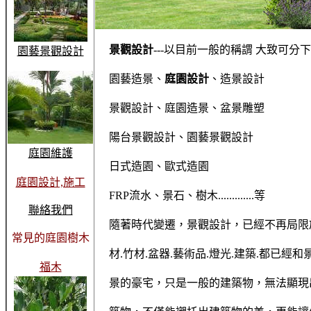
景觀設計
---以目前一般的稱謂 大致可分
園藝景觀設計
園藝造景、
庭園設計
、造景設計
景觀設計、庭園造景、盆景雕塑
陽台景觀設計、園藝景觀設計
庭園維護
日式造園、歐式造園
庭園設計,施工
FRP流水、景石、樹木.............等
聯絡我們
隨著時代變遷，景觀設計，已經不再局限
常見的庭園樹木
材.竹材.盆器.藝術品.燈光.建築.都已經
福木
景的豪宅，只是一般的建築物，無法顯現