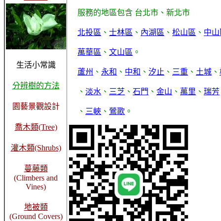
服務的地區包含 台北市、新北市
北投區
、
士林區
、
內湖區
、
松山區
、
中山
萬華區
、
文山區
。
生活小常識
蘆州
、
永和
、
中和
、
汐止
、
三重
、
土城
、
分辨樹的方法
、
淡水
、
三芝
、
石門
、
金山
、
萬里
、
瑞芳
園藝景觀設計
、
三峽
、
鶯歌
。
喬木類(Tree)
灌木類(Shrubs)
蔓藤類
(Climbers and
Vines)
地被類
(Ground Covers)