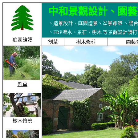
中
和景觀設計、園藝
、造景設計、庭園造景、盆景雕塑 、陽
、FRP流水、景石、樹木 等景觀設計請打公司電話 
庭園維護
割草
樹木修剪
園藝
割草
樹木修剪