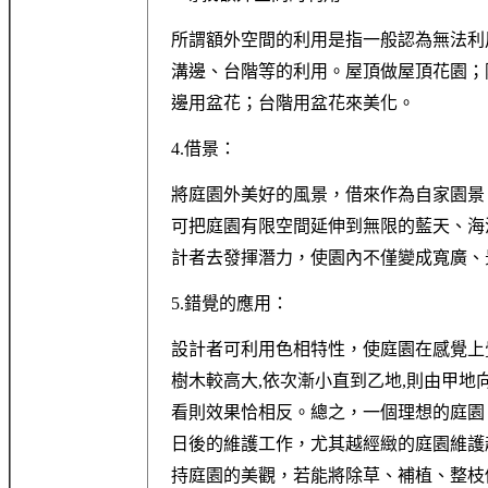
所謂額外空間的利用是指一般認為無法利
溝邊、台階等的利用。屋頂做屋頂花園；
邊用盆花；台階用盆花來美化。
4.借景：
將庭園外美好的風景，借來作為自家園景
可把庭園有限空間延伸到無限的藍天、海洋
計者去發揮潛力，使園內不僅變成寬廣、
5.錯覺的應用：
設計者可利用色相特性，使庭園在感覺上
樹木較高大,依次漸小直到乙地,則由甲地
看則效果恰相反。總之，一個理想的庭園
日後的維護工作，尤其越經緻的庭園維護
持庭園的美觀，若能將除草、補植、整枝