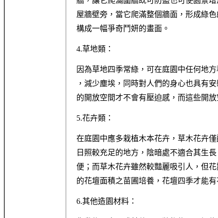
牆，讓它爬滿圍牆既可防盜也可使園景增
屋牆壁旁，當它爬滿整個牆面，形成綠色
構成一幅爭奇鬥妍的畫面。
4.草地類：
因為草地四季常綠，可在庭園中任何地方
，減少塵埃，同時對人們的身心也具有安
的開放空間才不會有壓迫感，而這些開放
5.花卉類：
在庭園中應多栽植木本花卉，草木花卉僅
日照較充足的地方，陰暗處不適合其生長
便；而草木花卉雖然較豔麗吸引人，但花
的花壇面積之苗圃培養，花壇四季才能有
6.其他造園材料：