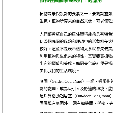
植
物在園藝景觀設計上的應用
植物是景觀設計的要素之一，景觀設施如
生氣，植物所帶來的自然景像，可以使乾
人們都希望自己的居住環境能夠具有特色
使整個庭園的風貌和理想中的形象相差太
較好。這並不是表示植物太多就會失去美
利用植物與生俱來的特性，其實觀賞植物
出它的價值和美感。庭園美化設計便是探
美化我們的生活環境。
庭園（Garden,Court,Yard）一
劃的處理，成為吸引人及舒適的環境，能
是戶外活動起居室（Out-door livin
園屬私有庭園外 ，還有如機關、學校、寺廟