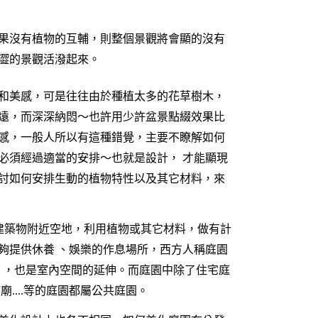
果沒有植物的互輔，則整個景觀將會顯的沒有
澀的景觀活潑起來。
和美感，可是往往由於種植太多的花草樹木，
遠，而深深納悶～也許用少許盆景點綴效果比
感，一般人所以有這種錯覺，主要不瞭解如何
必須經過適當的安排～也就是設計， 才能顯現
討如何安排生動的植物特性以及其它材料，來
詞，通常指建築物附近空地，利用植物或其它材料，做有計
夠提供休養 、娛樂的作息場所，西方人稱庭園
g room），也是室內空間的延伸。而庭園中除了住宅庭
....等的庭園都屬公共庭園。