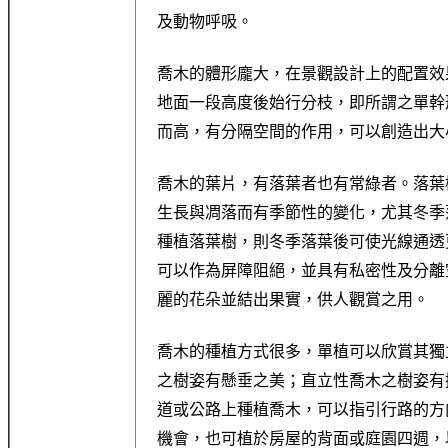
及動物呼吸。
喬木的體形龐大，在景觀設計上的配置效
地面一段高度後始行分枝，即所謂之單幹
而高，有分隔空間的作用，可以創造出大
喬木的葉片，有落葉者也有常綠者。落葉
生長與凋落而有季節性的變化，尤其冬季
種植落葉樹，則冬季落葉後可使光線通透
可以作為屏障阻絕，並具有私密性及分離
麗的花朵並結出果實，供人觀賞之用。
喬木的種植方式很多，單植可以欣賞其獨
之樹姿有懸垂之美；直立性喬木之樹姿有
道或公路上種植喬木，可以指引行路的方
機會，也可植於房屋的背面或庭園四週，