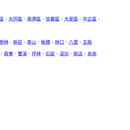
區
、
大同區
、
南港區
、
信義區
、
大安區
、
中正區
、
樹林
、
新莊
、
泰山
、
板橋
、
林口
、
八里
、
五股
、
貢寮
、
雙溪
、
坪林
、
石碇
、
深坑
、
新店
、
烏來