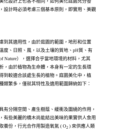
美化設計上也各不相同，如何美化庭園充分發
，設計時必須考慮三個基本原則，即實用、美觀
慮到其適用性，由於庭園的範圍，地形和位置
溫度、日照、風，以及土壤的質地、pH質、有
f Nature），選擇合乎當地環境的材料，尤其
析，由於植物為生命體，本身有一定的生長環
得到較適合該處生長的植物。庭園美化中，植
種類繁多，僅就其特性及適用範圍歸納如下：
具有分隔空間、產生樹蔭、緩衝及圍繞的作用，
，有些美麗的橋木尚能結出美味的果實供人食用
養份，行光合作用製造氧氣 ( O
) 來供應人類
2