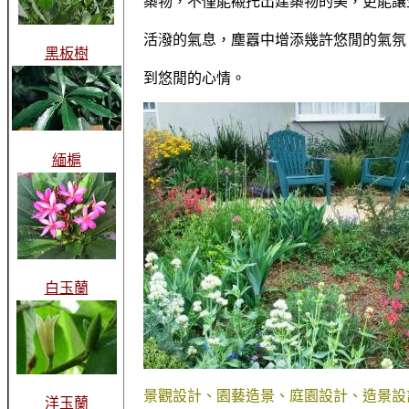
築物，不僅能襯托出建築物的美，更能讓
活潑的氣息，塵囂中增添幾許悠閒的氣氛
黑板樹
到悠閒的心情。
緬槴
白玉蘭
景觀設計、園藝造景、庭園設計、造景設
洋玉蘭