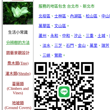
服務的地區包含 台北市、新北市
北投區
、
士林區
、
內湖區
、
松山區
、
中山
萬華區
、
文山區
。
生活小常識
蘆州
、
永和
、
中和
、
汐止
、
三重
、
土城
、
分辨樹的方法
、
淡水
、
三芝
、
石門
、
金山
、
萬里
、
瑞芳
園藝景觀設計
、
三峽
、
鶯歌
。
喬木類(Tree)
灌木類(Shrubs)
蔓藤類
(Climbers and
Vines)
地被類
(Ground Covers)