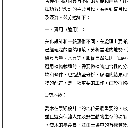
各種不同庭園具有不同的功能和用途，在
揮功效是設計的主要目標，為達到這目標
及經濟。茲分述如下：
一、實用（適用）：
美化設計和一般藝術不同，在處理上要考
已經確定的自然環境，分析當地的地勢、
機質含量、水質等，服從自然法則（Law o
選用植物栽種時，需要做植物適合性的分
境和條件，經過這些分析，處理的結果可
物的配置，是一項重要的工作，由於植物
1.喬木類：
喬木在景觀設計上的地位是最重要的，它
並且還有保護人類及野生動物生存的功能
。喬木的壽命長，並由土壤中的有機質獲取