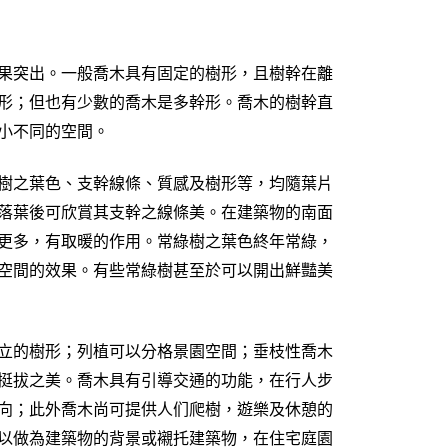
果突出。一般喬木具有固定的樹形，且樹幹在離
形；但也有少數的喬木是多幹形。喬木的樹幹直
小不同的空間。
樹之葉色、支幹線條、質感及樹形等，均隨葉片
落葉後可欣賞其支幹之線條美。在建築物的南面
更多，有取暖的作用。常綠樹之葉色終年常綠，
空間的效果。有些常綠樹甚至於可以開出鮮豔美
立的樹形；列植可以分格景園空間；垂枝性喬木
挺拔之美。喬木具有引導交通的功能，在行人步
向；此外喬木尚可提供人们爬樹，遊樂及休憩的
以做為建築物的背景或襯托建築物，在住宅庭園