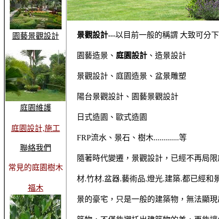
景觀設計
---以目前一般的稱謂 大致可分
園藝景觀設計
園藝造景、
庭園設計
、造景設計
景觀設計、庭園造景、盆景雕塑
陽台景觀設計、園藝景觀設計
庭園維護
日式造園、歐式造園
庭園設計,施工
FRP流水、景石、樹木.............等
聯絡我們
隨著時代變遷，景觀設計，已經不再局限
常見的庭園樹木
材.竹材.盆器.藝術品.燈光.建築.都已經
福木
景的豪宅，只是一般的建築物，無法顯現