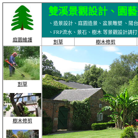
雙
溪景觀設計、園藝
、造景設計、庭園造景、盆景雕塑 、陽
、FRP流水、景石、樹木 等景觀設計請打公司電話 
庭園維護
割草
樹木修剪
割草
樹木修剪