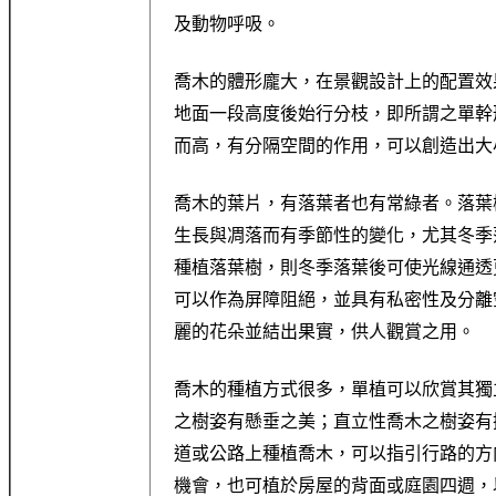
及動物呼吸。
喬木的體形龐大，在景觀設計上的配置效
地面一段高度後始行分枝，即所謂之單幹
而高，有分隔空間的作用，可以創造出大
喬木的葉片，有落葉者也有常綠者。落葉
生長與凋落而有季節性的變化，尤其冬季
種植落葉樹，則冬季落葉後可使光線通透
可以作為屏障阻絕，並具有私密性及分離
麗的花朵並結出果實，供人觀賞之用。
喬木的種植方式很多，單植可以欣賞其獨
之樹姿有懸垂之美；直立性喬木之樹姿有
道或公路上種植喬木，可以指引行路的方
機會，也可植於房屋的背面或庭園四週，