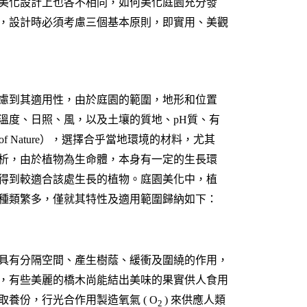
美化設計上也各不相同，如何美化庭園充分發
，設計時必須考慮三個基本原則，即實用、美觀
慮到其適用性，由於庭園的範圍，地形和位置
溫度、日照、風，以及土壤的質地、pH質、有
f Nature），選擇合乎當地環境的材料，尤其
析，由於植物為生命體，本身有一定的生長環
得到較適合該處生長的植物。庭園美化中，植
種類繁多，僅就其特性及適用範圍歸納如下：
具有分隔空間、產生樹蔭、緩衝及圍繞的作用，
，有些美麗的橋木尚能結出美味的果實供人食用
養份，行光合作用製造氧氣 ( O
) 來供應人類
2