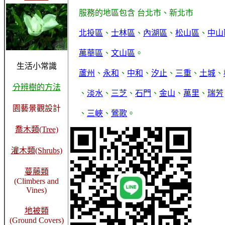
服務的地區包含 台北市、新北市
北投區
、
士林區
、
內湖區
、
松山區
、
中山
萬華區
、
文山區
。
生活小常識
蘆州
、
永和
、
中和
、
汐止
、
三重
、
土城
、
分辨樹的方法
、
淡水
、
三芝
、
石門
、
金山
、
萬里
、
瑞芳
園藝景觀設計
、
三峽
、
鶯歌
。
喬木類(Tree)
灌木類(Shrubs)
蔓藤類
(Climbers and
Vines)
地被類
(Ground Covers)