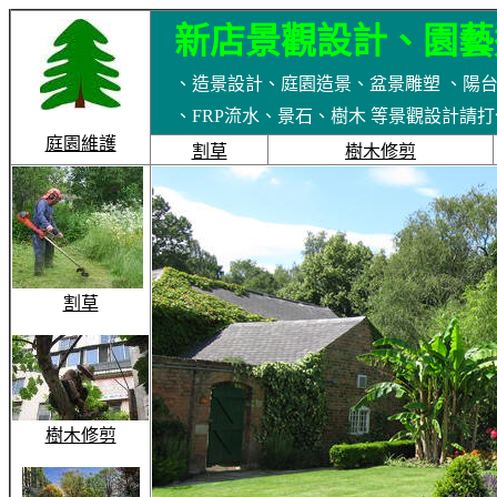
新
店景觀設計、園藝
、造景設計、庭園造景、盆景雕塑 、陽
、FRP流水、景石、樹木 等景觀設計請打公司電話 
庭園維護
割草
樹木修剪
割草
樹木修剪