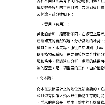
各種不同庭園具有不同的功能和用途，在
揮功效是設計的主要目標，為達到這目標
及經濟。茲分述如下：
一、實用（適用）：
美化設計和一般藝術不同，在處理上要考
已經確定的自然環境，分析當地的地勢、
機質含量、水質等，服從自然法則（Law o
選用植物栽種時，需要做植物適合性的分
境和條件，經過這些分析，處理的結果可
物的配置，是一項重要的工作，由於植物
1.喬木類：
喬木在景觀設計上的地位是最重要的，它
並且還有保護人類及野生動物生存的功能
。喬木的壽命長，並由土壤中的有機質獲取