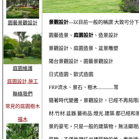
景觀設計
---以目前一般的稱謂 大致可分
園藝景觀設計
園藝造景、
庭園設計
、造景設計
景觀設計、庭園造景、盆景雕塑
陽台景觀設計、園藝景觀設計
庭園維護
日式造園、歐式造園
庭園設計,施工
FRP流水、景石、樹木.............等
聯絡我們
隨著時代變遷，景觀設計，已經不再局限
常見的庭園樹木
材.竹材.盆器.藝術品.燈光.建築.都已經
福木
景的豪宅，只是一般的建築物，無法顯現