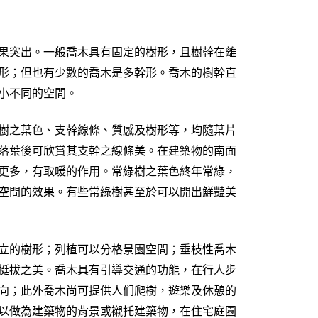
果突出。一般喬木具有固定的樹形，且樹幹在離
形；但也有少數的喬木是多幹形。喬木的樹幹直
小不同的空間。
樹之葉色、支幹線條、質感及樹形等，均隨葉片
落葉後可欣賞其支幹之線條美。在建築物的南面
更多，有取暖的作用。常綠樹之葉色終年常綠，
空間的效果。有些常綠樹甚至於可以開出鮮豔美
立的樹形；列植可以分格景園空間；垂枝性喬木
挺拔之美。喬木具有引導交通的功能，在行人步
向；此外喬木尚可提供人们爬樹，遊樂及休憩的
以做為建築物的背景或襯托建築物，在住宅庭園