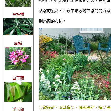
築物，不僅能襯托出建築物的美，更能讓
活潑的氣息，塵囂中增添幾許悠閒的氣氛
黑板樹
到悠閒的心情。
緬槴
白玉蘭
景觀設計、園藝造景、庭園設計、造景設
洋玉蘭